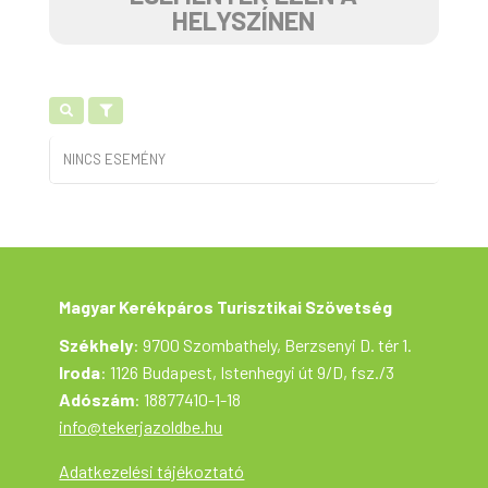
HELYSZÍNEN
NINCS ESEMÉNY
Magyar Kerékpáros Turisztikai Szövetség
Székhely
: 9700 Szombathely, Berzsenyi D. tér 1.
Iroda
: 1126 Budapest, Istenhegyi út 9/D, fsz./3
Adószám
: 18877410-1-18
info@tekerjazoldbe.hu
Adatkezelési tájékoztató