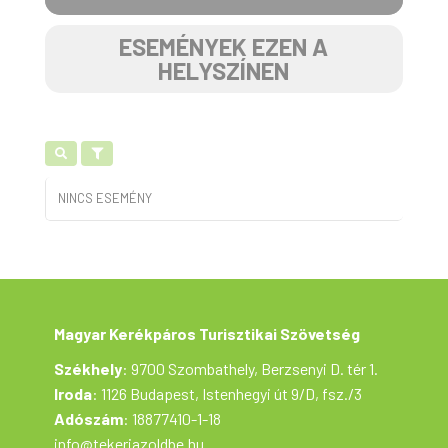
ESEMÉNYEK EZEN A
HELYSZÍNEN
NINCS ESEMÉNY
Magyar Kerékpáros Turisztikai Szövetség
Székhely
: 9700 Szombathely, Berzsenyi D. tér 1.
Iroda
: 1126 Budapest, Istenhegyi út 9/D, fsz./3
Adószám
: 18877410-1-18
info@tekerjazoldbe.hu