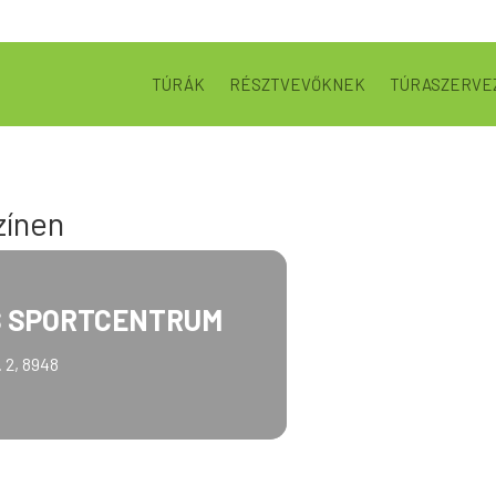
TÚRÁK
RÉSZTVEVŐKNEK
TÚRASZERVE
zínen
S SPORTCENTRUM
 2, 8948