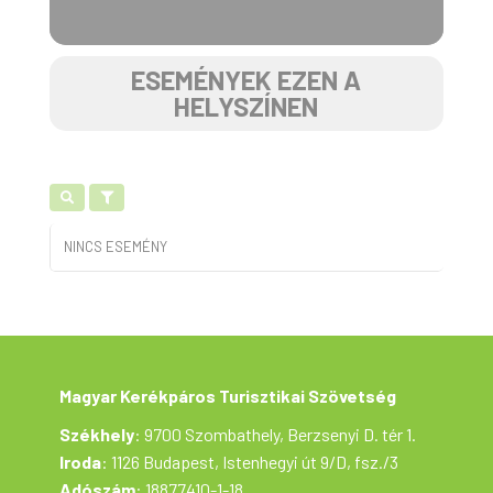
ESEMÉNYEK EZEN A
HELYSZÍNEN
NINCS ESEMÉNY
Magyar Kerékpáros Turisztikai Szövetség
Székhely
: 9700 Szombathely, Berzsenyi D. tér 1.
Iroda
: 1126 Budapest, Istenhegyi út 9/D, fsz./3
Adószám
: 18877410-1-18