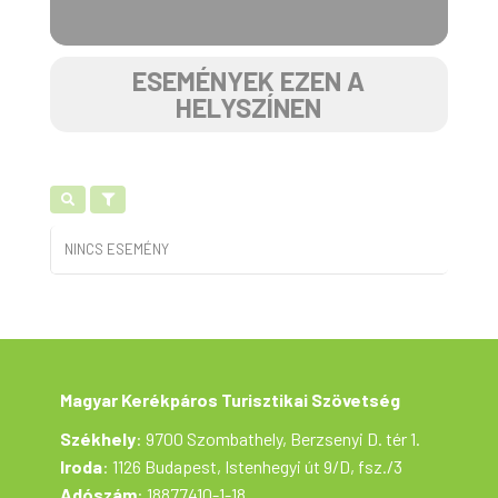
ESEMÉNYEK EZEN A
HELYSZÍNEN
NINCS ESEMÉNY
Magyar Kerékpáros Turisztikai Szövetség
Székhely
: 9700 Szombathely, Berzsenyi D. tér 1.
Iroda
: 1126 Budapest, Istenhegyi út 9/D, fsz./3
Adószám
: 18877410-1-18