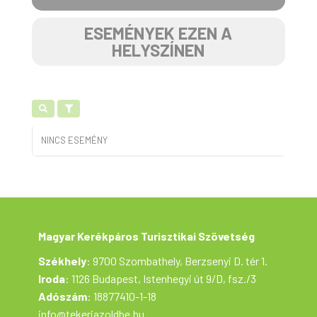
ESEMÉNYEK EZEN A
HELYSZÍNEN
NINCS ESEMÉNY
Magyar Kerékpáros Turisztikai Szövetség
Székhely
: 9700 Szombathely, Berzsenyi D. tér 1.
Iroda
: 1126 Budapest, Istenhegyi út 9/D, fsz./3
Adószám
: 18877410-1-18
info@tekerjazoldbe.hu