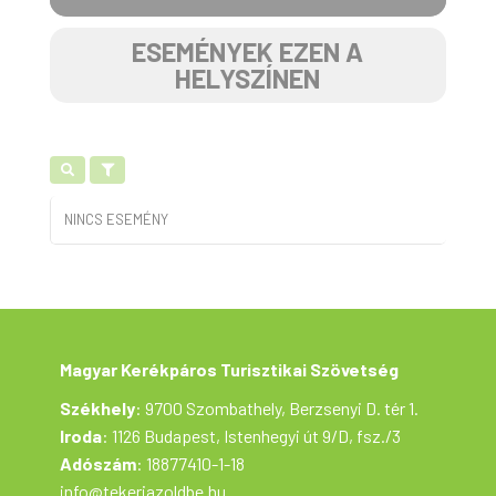
ESEMÉNYEK EZEN A
HELYSZÍNEN
NINCS ESEMÉNY
Magyar Kerékpáros Turisztikai Szövetség
Székhely
: 9700 Szombathely, Berzsenyi D. tér 1.
Iroda
: 1126 Budapest, Istenhegyi út 9/D, fsz./3
Adószám
: 18877410-1-18
info@tekerjazoldbe.hu