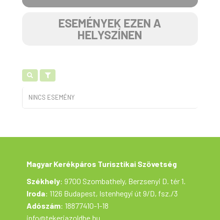
ESEMÉNYEK EZEN A
HELYSZÍNEN
NINCS ESEMÉNY
Magyar Kerékpáros Turisztikai Szövetség
Székhely
: 9700 Szombathely, Berzsenyi D. tér 1.
Iroda
: 1126 Budapest, Istenhegyi út 9/D, fsz./3
Adószám
: 18877410-1-18
info@tekerjazoldbe.hu