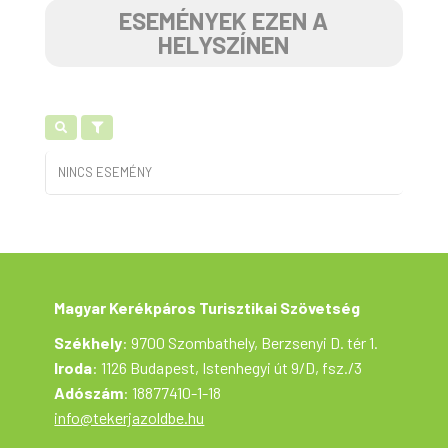
ESEMÉNYEK EZEN A
HELYSZÍNEN
NINCS ESEMÉNY
Magyar Kerékpáros Turisztikai Szövetség
Székhely
: 9700 Szombathely, Berzsenyi D. tér 1.
Iroda
: 1126 Budapest, Istenhegyi út 9/D, fsz./3
Adószám
: 18877410-1-18
info@tekerjazoldbe.hu