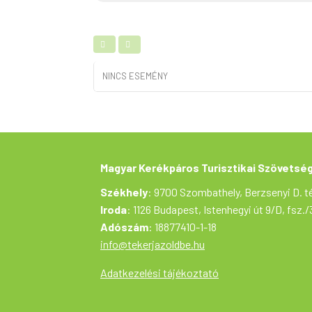
NINCS ESEMÉNY
Magyar Kerékpáros Turisztikai Szövetsé
Székhely
: 9700 Szombathely, Berzsenyi D. té
Iroda
: 1126 Budapest, Istenhegyi út 9/D, fsz./
Adószám
: 18877410-1-18
info@tekerjazoldbe.hu
Adatkezelési tájékoztató