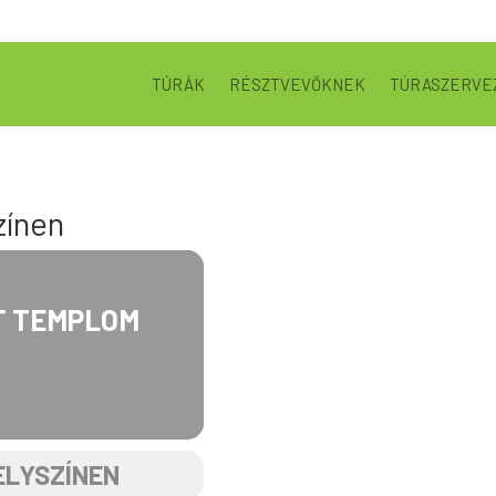
TÚRÁK
RÉSZTVEVŐKNEK
TÚRASZERVE
zínen
T TEMPLOM
ELYSZÍNEN