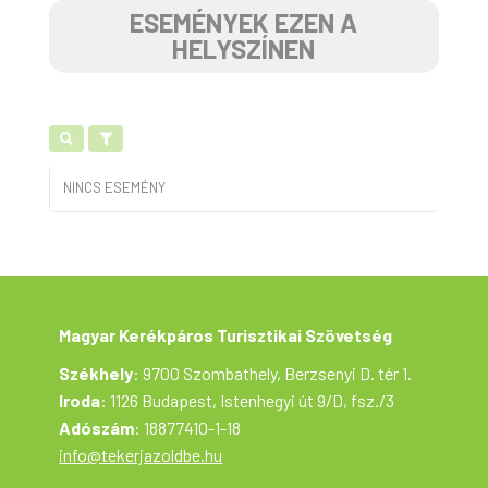
ESEMÉNYEK EZEN A
HELYSZÍNEN
NINCS ESEMÉNY
Magyar Kerékpáros Turisztikai Szövetség
Székhely
: 9700 Szombathely, Berzsenyi D. tér 1.
Iroda
: 1126 Budapest, Istenhegyi út 9/D, fsz./3
Adószám
: 18877410-1-18
info@tekerjazoldbe.hu