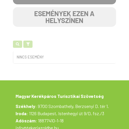
ESEMÉNYEK EZEN A
HELYSZÍNEN
NINCS ESEMÉNY
Magyar Kerékpáros Turisztikai Szövetség
Székhely
: 9700 Szombathely, Berzsenyi D. tér 1.
Iroda
: 1126 Budapest, Istenhegyi út 9/D, fsz./3
Adószám
: 18877410-1-18
info@tekerjazoldbe.hu