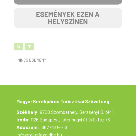
ESEMÉNYEK EZEN A
HELYSZÍNEN
NINCS ESEMÉNY
Magyar Kerékpáros Turisztikai Szövetség
Székhely
: 9700 Szombathely, Berzsenyi D. tér 1.
Iroda
: 1126 Budapest, Istenhegyi út 9/D, fsz./3
Adószám
: 18877410-1-18
info@tekerjazoldbe.hu