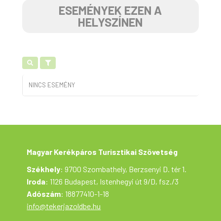
ESEMÉNYEK EZEN A
HELYSZÍNEN
NINCS ESEMÉNY
Magyar Kerékpáros Turisztikai Szövetség
Székhely
: 9700 Szombathely, Berzsenyi D. tér 1.
Iroda
: 1126 Budapest, Istenhegyi út 9/D, fsz./3
Adószám
: 18877410-1-18
info@tekerjazoldbe.hu