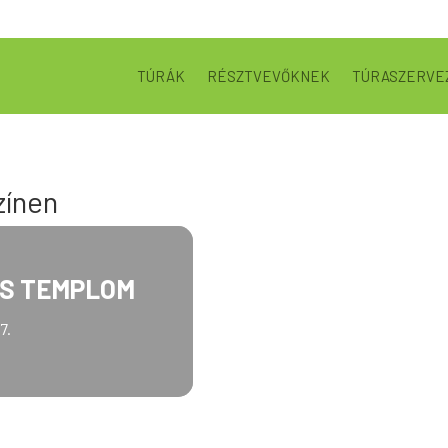
TÚRÁK
RÉSZTVEVŐKNEK
TÚRASZERVE
zínen
US TEMPLOM
7.