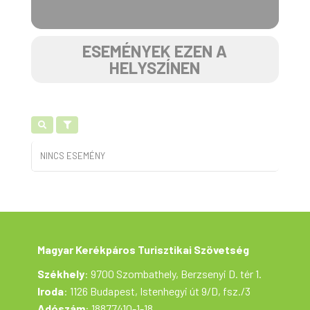
ESEMÉNYEK EZEN A
HELYSZÍNEN
NINCS ESEMÉNY
Magyar Kerékpáros Turisztikai Szövetség
Székhely
: 9700 Szombathely, Berzsenyi D. tér 1.
Iroda
: 1126 Budapest, Istenhegyi út 9/D, fsz./3
Adószám
: 18877410-1-18