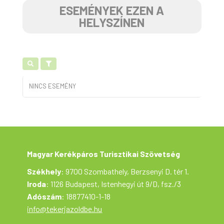
ESEMÉNYEK EZEN A
HELYSZÍNEN
NINCS ESEMÉNY
Magyar Kerékpáros Turisztikai Szövetség
Székhely
: 9700 Szombathely, Berzsenyi D. tér 1.
Iroda
: 1126 Budapest, Istenhegyi út 9/D, fsz./3
Adószám
: 18877410-1-18
info@tekerjazoldbe.hu