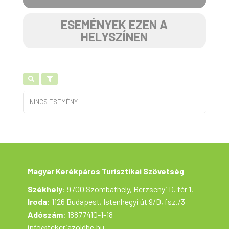
ESEMÉNYEK EZEN A
HELYSZÍNEN
NINCS ESEMÉNY
Magyar Kerékpáros Turisztikai Szövetség
Székhely
: 9700 Szombathely, Berzsenyi D. tér 1.
Iroda
: 1126 Budapest, Istenhegyi út 9/D, fsz./3
Adószám
: 18877410-1-18
info@tekerjazoldbe.hu