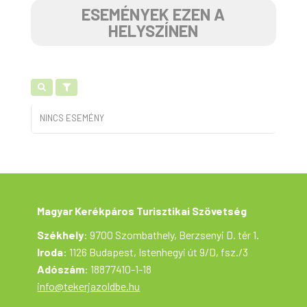
ESEMÉNYEK EZEN A
HELYSZÍNEN
NINCS ESEMÉNY
Magyar Kerékpáros Turisztikai Szövetség
Székhely
: 9700 Szombathely, Berzsenyi D. tér 1.
Iroda
: 1126 Budapest, Istenhegyi út 9/D, fsz./3
Adószám
: 18877410-1-18
info@tekerjazoldbe.hu