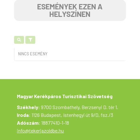
ESEMÉNYEK EZEN A
HELYSZÍNEN
NINCS ESEMÉNY
Magyar Kerékpáros Turisztikai Szövetség
Székhely
: 9700 Szombathely, Berzsenyi D. tér 1.
Iroda
: 1126 Budapest, Istenhegyi út 9/D, fsz./3
Adószám
: 18877410-1-18
info@tekerjazoldbe.hu