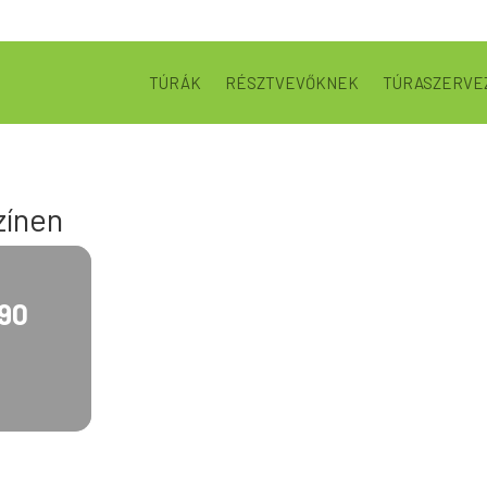
TÚRÁK
RÉSZTVEVŐKNEK
TÚRASZERVE
zínen
90