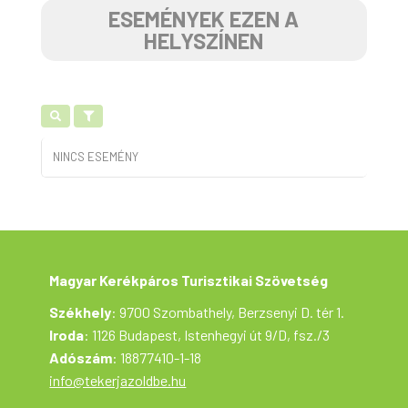
ESEMÉNYEK EZEN A
HELYSZÍNEN
NINCS ESEMÉNY
Magyar Kerékpáros Turisztikai Szövetség
Székhely
: 9700 Szombathely, Berzsenyi D. tér 1.
Iroda
: 1126 Budapest, Istenhegyi út 9/D, fsz./3
Adószám
: 18877410-1-18
info@tekerjazoldbe.hu