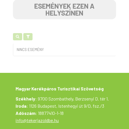
ESEMÉNYEK EZEN A
HELYSZÍNEN
NINCS ESEMÉNY
Magyar Kerékpáros Turisztikai Szövetség
Székhely
: 9700 Szombathely, Berzsenyi D. tér 1.
Iroda
: 1126 Budapest, Istenhegyi út 9/D, fsz./3
Adószám
: 18877410-1-18
info@tekerjazoldbe.hu