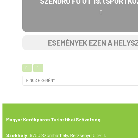
SZENDRŐ FŐ ÚT 19. (SPORTK
ESEMÉNYEK EZEN A HELYS
NINCS ESEMÉNY
Magyar Kerékpáros Turisztikai Szövetség
Székhely
: 9700 Szombathely, Berzsenyi D. tér 1.