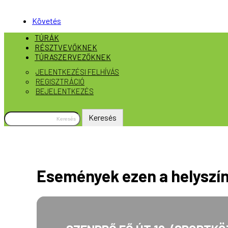
Követés
TÚRÁK
RÉSZTVEVŐKNEK
TÚRASZERVEZŐKNEK
JELENTKEZÉSI FELHÍVÁS
REGISZTRÁCIÓ
BEJELENTKEZÉS
Keresés
erre:
Események ezen a helyszí