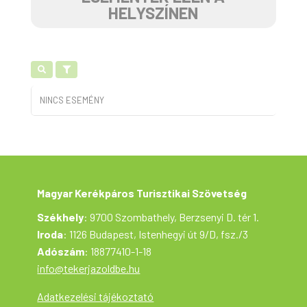
HELYSZÍNEN
NINCS ESEMÉNY
Magyar Kerékpáros Turisztikai Szövetség
Székhely
: 9700 Szombathely, Berzsenyi D. tér 1.
Iroda
: 1126 Budapest, Istenhegyi út 9/D, fsz./3
Adószám
: 18877410-1-18
info@tekerjazoldbe.hu
Adatkezelési tájékoztató