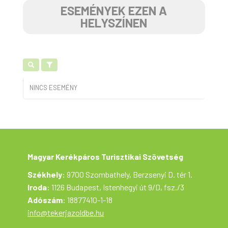
ESEMÉNYEK EZEN A
HELYSZÍNEN
NINCS ESEMÉNY
Magyar Kerékpáros Turisztikai Szövetség
Székhely
: 9700 Szombathely, Berzsenyi D. tér 1.
Iroda
: 1126 Budapest, Istenhegyi út 9/D, fsz./3
Adószám
: 18877410-1-18
info@tekerjazoldbe.hu