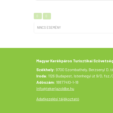
NINCS ESEMÉNY
Magyar Kerékpáros Turisztikai Szövetsé
Székhely
: 9700 Szombathely, Berzsenyi D. té
Iroda
: 1126 Budapest, Istenhegyi út 9/D, fsz./
Adószám
: 18877410-1-18
info@tekerjazoldbe.hu
Adatkezelési tájékoztató