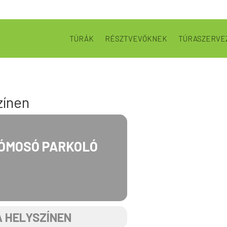
TÚRÁK
RÉSZTVEVŐKNEK
TÚRASZERVE
zínen
TÓMOSÓ PARKOLÓ
A HELYSZÍNEN