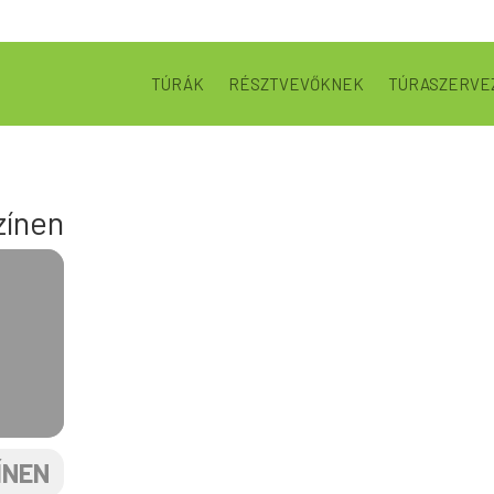
TÚRÁK
RÉSZTVEVŐKNEK
TÚRASZERVE
zínen
ÍNEN