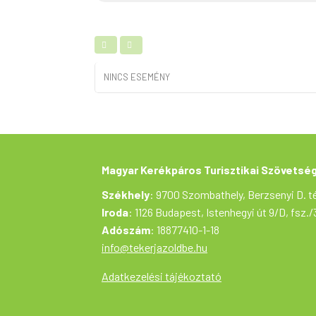
NINCS ESEMÉNY
Magyar Kerékpáros Turisztikai Szövetsé
Székhely
: 9700 Szombathely, Berzsenyi D. té
Iroda
: 1126 Budapest, Istenhegyi út 9/D, fsz./
Adószám
: 18877410-1-18
info@tekerjazoldbe.hu
Adatkezelési tájékoztató