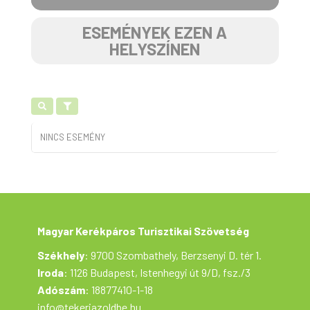
ESEMÉNYEK EZEN A
HELYSZÍNEN
NINCS ESEMÉNY
Magyar Kerékpáros Turisztikai Szövetség
Székhely
: 9700 Szombathely, Berzsenyi D. tér 1.
Iroda
: 1126 Budapest, Istenhegyi út 9/D, fsz./3
Adószám
: 18877410-1-18
info@tekerjazoldbe.hu