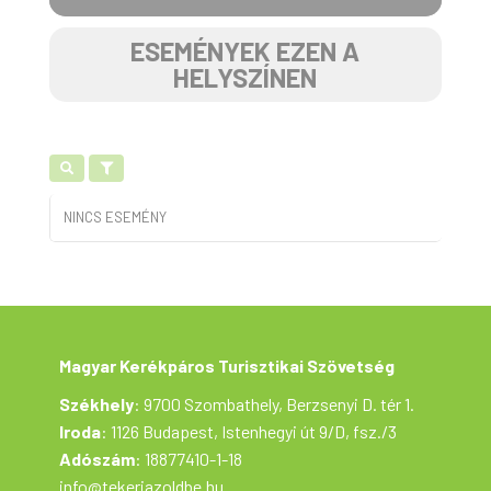
ESEMÉNYEK EZEN A
HELYSZÍNEN
NINCS ESEMÉNY
Magyar Kerékpáros Turisztikai Szövetség
Székhely
: 9700 Szombathely, Berzsenyi D. tér 1.
Iroda
: 1126 Budapest, Istenhegyi út 9/D, fsz./3
Adószám
: 18877410-1-18
info@tekerjazoldbe.hu