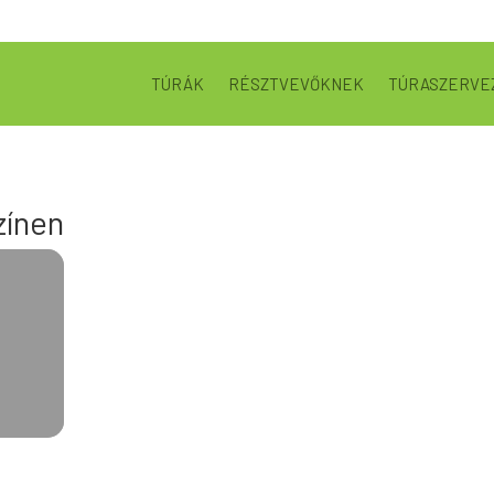
TÚRÁK
RÉSZTVEVŐKNEK
TÚRASZERVE
zínen