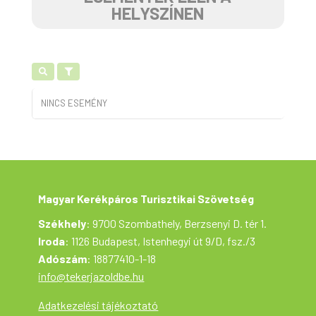
HELYSZÍNEN
NINCS ESEMÉNY
Magyar Kerékpáros Turisztikai Szövetség
Székhely
: 9700 Szombathely, Berzsenyi D. tér 1.
Iroda
: 1126 Budapest, Istenhegyi út 9/D, fsz./3
Adószám
: 18877410-1-18
info@tekerjazoldbe.hu
Adatkezelési tájékoztató