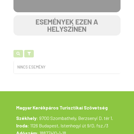
ESEMÉNYEK EZEN A
HELYSZÍNEN
NINCS ESEMÉNY
Magyar Kerékpáros Turisztikai Szövetség
Székhely
: 9700 Szombathely, Berzsenyi D. tér 1.
Iroda
: 1126 Budapest, Istenhegyi út 9/D, fsz./3
Adószám
: 18877410-1-18