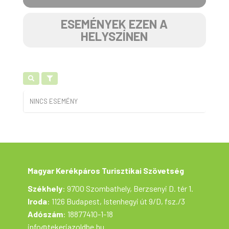
ESEMÉNYEK EZEN A
HELYSZÍNEN
NINCS ESEMÉNY
Magyar Kerékpáros Turisztikai Szövetség
Székhely
: 9700 Szombathely, Berzsenyi D. tér 1.
Iroda
: 1126 Budapest, Istenhegyi út 9/D, fsz./3
Adószám
: 18877410-1-18
info@tekerjazoldbe.hu