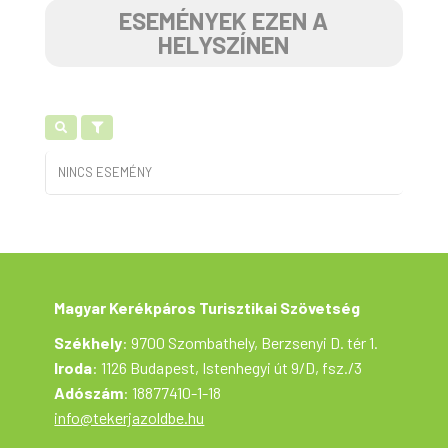
ESEMÉNYEK EZEN A
HELYSZÍNEN
NINCS ESEMÉNY
Magyar Kerékpáros Turisztikai Szövetség
Székhely
: 9700 Szombathely, Berzsenyi D. tér 1.
Iroda
: 1126 Budapest, Istenhegyi út 9/D, fsz./3
Adószám
: 18877410-1-18
info@tekerjazoldbe.hu