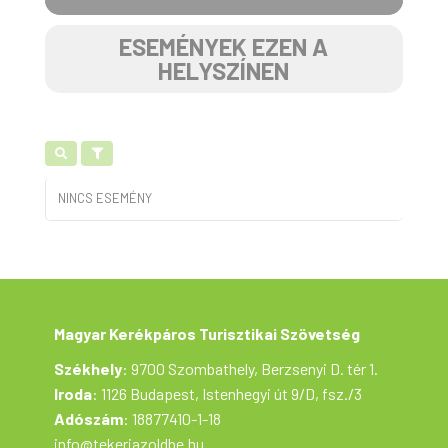
ESEMÉNYEK EZEN A
HELYSZÍNEN
NINCS ESEMÉNY
Magyar Kerékpáros Turisztikai Szövetség
Székhely
: 9700 Szombathely, Berzsenyi D. tér 1.
Iroda
: 1126 Budapest, Istenhegyi út 9/D, fsz./3
Adószám
: 18877410-1-18
info@tekerjazoldbe.hu