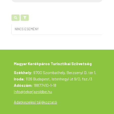
NINCS ESEMÉNY
Magyar Kerékpáros Turisztikai Szövetség
Székhely
: 9700 Szombathely, Berzsenyi D. tér 1.
Iroda
: 1126 Budapest, Istenhegyi út 9/D, fsz./3
Adószám
: 18877410-1-18
info@tekerjazoldbe.hu
Adatkezelési tájékoztató