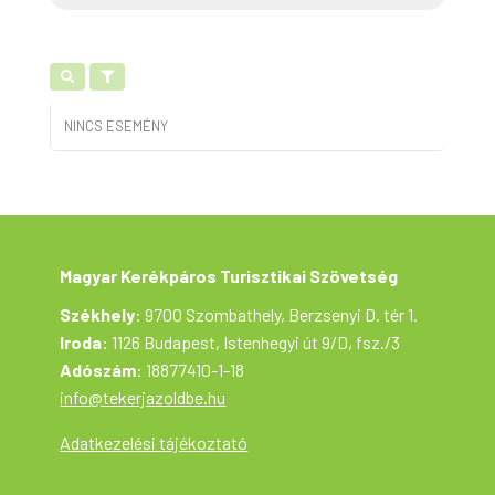
NINCS ESEMÉNY
Magyar Kerékpáros Turisztikai Szövetség
Székhely
: 9700 Szombathely, Berzsenyi D. tér 1.
Iroda
: 1126 Budapest, Istenhegyi út 9/D, fsz./3
Adószám
: 18877410-1-18
info@tekerjazoldbe.hu
Adatkezelési tájékoztató