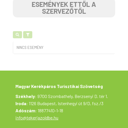
ESEMÉNYEK ETTŐL A
SZERVEZŐTŐL
NINCS ESEMÉNY
Magyar Kerékpáros Turisztikai Szövetség
Székhely
: 9700 Szombathely, Berzsenyi D. tér 1.
Iroda
: 1126 Budapest, Istenhegyi út 9/D, fsz./3
Adószám
: 18877410-1-18
info@tekerjazoldbe.hu