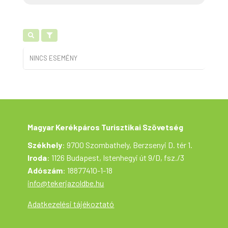
NINCS ESEMÉNY
Magyar Kerékpáros Turisztikai Szövetség
Székhely
: 9700 Szombathely, Berzsenyi D. tér 1.
Iroda
: 1126 Budapest, Istenhegyi út 9/D, fsz./3
Adószám
: 18877410-1-18
info@tekerjazoldbe.hu
Adatkezelési tájékoztató