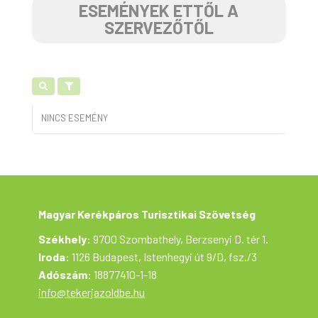
ESEMÉNYEK ETTŐL A
SZERVEZŐTŐL
NINCS ESEMÉNY
Magyar Kerékpáros Turisztikai Szövetség
Székhely
: 9700 Szombathely, Berzsenyi D. tér 1.
Iroda
: 1126 Budapest, Istenhegyi út 9/D, fsz./3
Adószám
: 18877410-1-18
info@tekerjazoldbe.hu