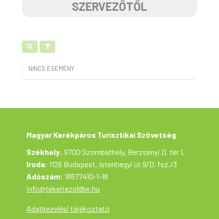
SZERVEZŐTŐL
NINCS ESEMÉNY
Magyar Kerékpáros Turisztikai Szövetség
Székhely
: 9700 Szombathely, Berzsenyi D. tér 1.
Iroda
: 1126 Budapest, Istenhegyi út 9/D, fsz./3
Adószám
: 18877410-1-18
info@tekerjazoldbe.hu
Adatkezelési tájékoztató