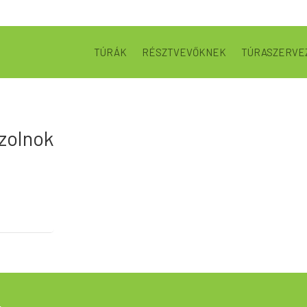
TÚRÁK
RÉSZTVEVŐKNEK
TÚRASZERVE
zolnok