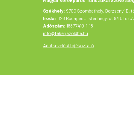
Magyar Kerékpáros Turisztikai Szövetsé
Székhely
: 9700 Szombathely, Berzsenyi D. té
Iroda
: 1126 Budapest, Istenhegyi út 9/D, fsz./
Adószám
: 18877410-1-18
info@tekerjazoldbe.hu
Adatkezelési tájékoztató