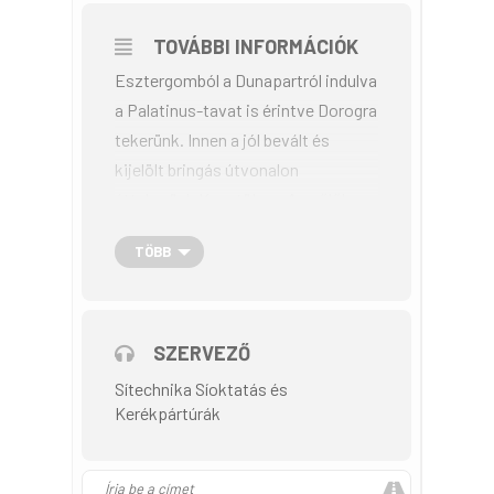
TOVÁBBI INFORMÁCIÓK
Esztergomból a Dunapartról indulva
a Palatinus-tavat is érintve Dorogra
tekerünk. Innen a jól bevált és
kijelölt bringás útvonalon
áttekerünk Kesztölcre. A szőlők
közt kerekezünk, majd megállunk a
TÖBB
Pálos Gyógynövénykertnél, ahol kis
pihenőt tartunk. Továbbhaladunk
célpontunk felé, a klastrompusztai
Pálos templomromhoz. Itt is
SZERVEZŐ
pihenünk, eszünk-iszunk, amit
Sítechnika Síoktatás és
hoztunk, a szemetet
Kerékpártúrák
hátizsákunkban hazavisszük!
Visszafelé Kesztölcön megállunk a