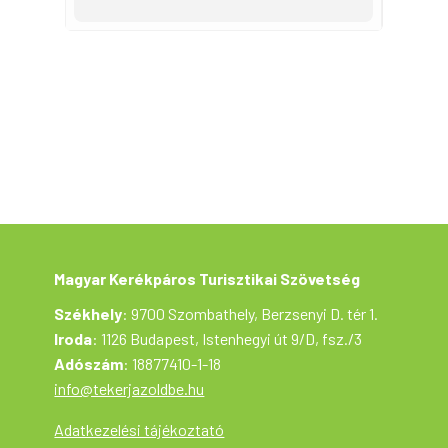
Turisztikai Szövetség szervezésében az
Aktív Magyarország támogatásával valósul
meg.
Magyar Kerékpáros Turisztikai Szövetség
Székhely
: 9700 Szombathely, Berzsenyi D. tér 1.
Iroda
: 1126 Budapest, Istenhegyi út 9/D, fsz./3
Adószám
: 18877410-1-18
info@tekerjazoldbe.hu
Adatkezelési tájékoztató