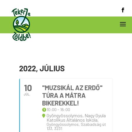
2022, JÚLIUS
10
"MUZSIKÁL AZ ERDŐ"
TÚRA A MÁTRA
JÚL.
BIKEREKKEL!
10:00 - 16:00
Gyöngyössolymos, Nagy Gyula
Katolikus Általános Iskola
,
Gyöngyössolymos, Szabadság út
133, 3231