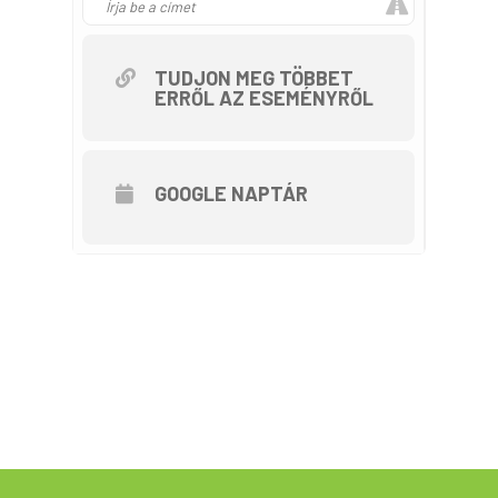
Az úticél ezúttal a Gyöngyöspata
fölötti „Nagyparlag”. A
mezőgazdasági dózerutakon
TUDJON MEG TÖBBET
ERRŐL AZ ESEMÉNYRŐL
haladó bringatúra az
edzettebbeknek való.
Táv: kb. 45 km Szint: 1000 m
GOOGLE NAPTÁR
Indulás 2022. július 10. (vasárnap)
10:00
Gyülekező Gyöngyössolymoson a
Nagy Gyula Általános Iskola előtt
(Jókai u. 2.)
A túrán résztvevőket
gyöngyöspatai finomsággal