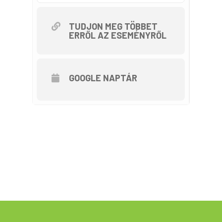
Az indulás időpontja és helyszíne:
TUDJON MEG TÖBBET
ERRŐL AZ ESEMÉNYRŐL
2020.08.16.
Indulás/érkezés helyszíne: Körmend – MJUS
World Hotel & Spa parkoló
Indulás időpontja: 9 órakor – gyülekező 8.30-
tól
GOOGLE NAPTÁR
Útvonal: Körmend – Magyarnádalja – Vasalja –
Kemestaródfa – Csákánydoroszló –
Felsőmarác – Szőce – Hegyhátszentjakab
Őrimagyarósd – Felsőmarác –
Csákánydoroszló – Kemestaródfa – Vasalja –
Magyarnádalja – Körmend
Látnivalók: Felsőmarác: Himfai-tó és
parkerdő; Szőce: tőzegmohás láprét;
Hegyhátszentjakab: Vadása-tó + ebéd
Az útvonal az alábbi linken érhető el:
https://www.bikemap.net/en/r/6606996