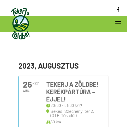
2023, AUGUSZTUS
26
27
TEKERJ A ZÖLDBE!
KERÉKPÁRTÚRA -
AUG.
ÉJJEL!
20:00 - 01:00
(27)
Békés, Széchenyi tér 2.
(OTP fiók elől)
50 km