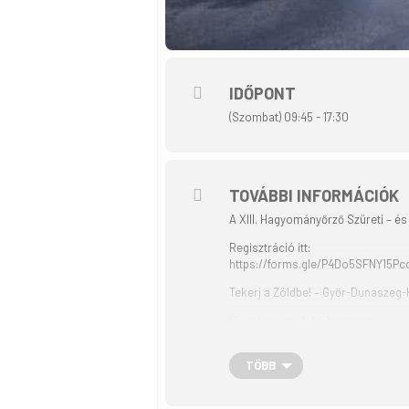
IDŐPONT
(Szombat) 09:45 - 17:30
TOVÁBBI INFORMÁCIÓK
A XIII. Hagyományőrző Szüreti – é
Regisztráció itt:
https://forms.gle/P4Do5SFNY15Pc
Tekerj a Zöldbe! – Győr-Dunaszeg
Új utakon az abdai bornapra
Szeptember 7-én a Magyar Kerékpá
a Szigetköz érintésével közelítik
TÖBB
eseményre már várják a kirándulni
elnöke lesz.