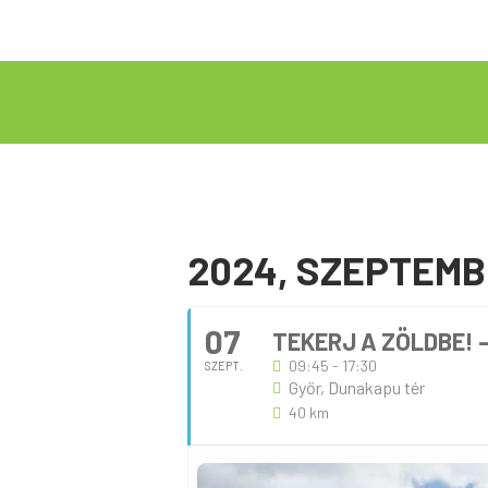
2024, SZEPTEM
07
TEKERJ A ZÖLDBE! -
09:45 - 17:30
SZEPT.
Győr, Dunakapu tér
40 km