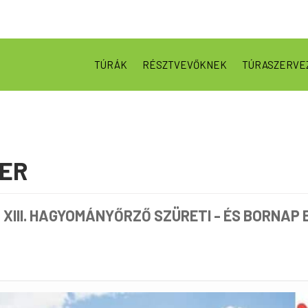
TÚRÁK
RÉSZTVEVŐKNEK
TÚRASZERVE
BER
 XIII. HAGYOMÁNYŐRZŐ SZÜRETI - ÉS BORNAP 