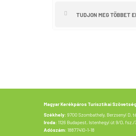
A bicajosok szeptember 7-én reggel
közelítik meg Dunaszeget. Kunszige
TUDJON MEG TÖBBET E
Finom ebéd után különleges vízitúr
Kunszigetre érve Lendvai Ivánné a 
körülette lévő stációk megtekintés
részvételi díj.)
Ezután a bringások a Jaga Étterem
során jelezni kell.)
A nagyjából 40 kilométerestre terve
Figyelem!
A túrán az időjárásnak megfelelő ö
A szervező a programváltoztatás jo
A túrán mindenki saját felelősségé
Magyar Kerékpáros Turisztikai Szövetsé
A túrán megfelelő műszaki állapotú
Székhely
: 9700 Szombathely, Berzsenyi D. té
A túrán részt vevő minden személy
Iroda
: 1126 Budapest, Istenhegyi út 9/D, fsz./
kapcsolódó regisztrációban szere
Adószám
: 18877410-1-18
A túra részvételi díja 1000 forint,