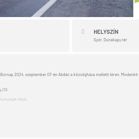
HELYSZÍN
Győr, Dunakapu tér
s Bornap 2024. szeptember 07-én Abdán a községháza melletti téren. Mindenkit 
qJ39
-Kunsziget-Abda
ros Turisztikai Szövetség szervezésében, az „Aktív Magyarország” program t
 meg a komoly hagyományokkal bíró abdai bornapi mulatságot. A „Tekerj a Zöldb
 szerető hobbicajosok jelentkezését. A túra vezetője ezúttal is Tömböly Tamá