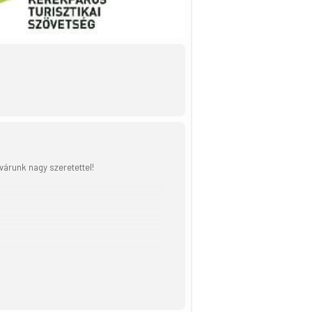
várunk nagy szeretettel!
ámogatásával a győri hobbikerékpárosok
e!” túrasorozat részeként rendezett
s, a Hobbikerékpárosok Országos Klubja