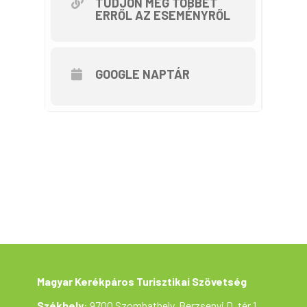
György művelődési ház udvara
TUDJON MEG TÖBBET
ERRŐL AZ ESEMÉNYRŐL
Táv: 47 km, szintemelkedés nincs.
GOOGLE NAPTÁR
Részvételi díj nincs, ellenben
minden résztvevő emléklapot, apró
ajándékokat, és a rajt-célban
frissítést kap.
Útvonal: A jakabi művelődési ház
udvaráról polgárőrségi autós
biztosítás mellett az 54-es úton
eltekerünk a bugaci bekötőútig,
ahonnan alacsony forgalmú
közúton megérkezünk a
bugacpusztaházai parkerdőhöz,
Magyar Kerékpáros Turisztikai Szövetség
túránk első állomásához. A
Székhely
: 9700 Szombathely, Berzsenyi D. tér 1.