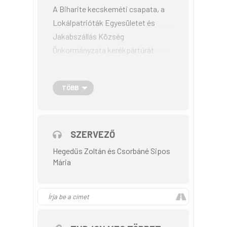
A Biharite kecskeméti csapata, a
Lokálpatrióták Egyesületet és
Jakabszállás Község
Önkormányzata kerékpártúrát
szervez Jakabszállásról az
egészséges életmód jegyében a
TÖBB
környék kevesek által ismert
természeti és régészeti
látnivalóinak megismerésére,
jakabszállási indulással és
SZERVEZŐ
érkezéssel.
Hegedűs Zoltán és Csorbáné Sipos
Mária
Időpont: 2022. szeptember 25.,
vasárnap
Találkozó: Jakabszállás, Sántha